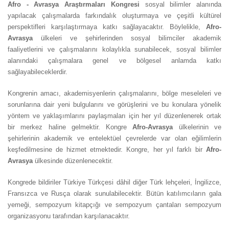
Afro - Avrasya Araştırmaları Kongresi
sosyal bilimler alanında
yapılacak çalışmalarda farkındalık oluşturmaya ve çeşitli kültürel
perspektifleri karşılaştırmaya katkı sağlayacaktır. Böylelikle,
Afro-
Avrasya
ülkeleri ve şehirlerinden sosyal bilimciler akademik
faaliyetlerini ve çalışmalarını kolaylıkla sunabilecek, sosyal bilimler
alanındaki çalışmalara genel ve bölgesel anlamda katkı
sağlayabileceklerdir.
Kongrenin amacı, akademisyenlerin çalışmalarını, bölge meseleleri ve
sorunlarına dair yeni bulgularını ve görüşlerini ve bu konulara yönelik
yöntem ve yaklaşımlarını paylaşmaları için her yıl düzenlenerek ortak
bir merkez haline gelmektir. Kongre
Afro-Avrasya
ülkelerinin ve
şehirlerinin akademik ve entelektüel çevrelerde var olan eğilimlerin
keşfedilmesine de hizmet etmektedir. Kongre, her yıl farklı bir
Afro-
Avrasya
ülkesinde düzenlenecektir.
Kongrede bildiriler Türkiye Türkçesi dâhil diğer Türk lehçeleri, İngilizce,
Fransızca ve Rusça olarak sunulabilecektir. Bütün katılımcıların gala
yemeği, sempozyum kitapçığı ve sempozyum çantaları sempozyum
organizasyonu tarafından karşılanacaktır.