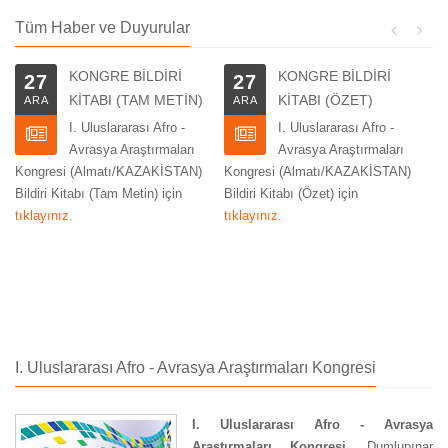
Tüm Haber ve Duyurular
KONGRE BİLDİRİ
KONGRE BİLDİRİ
27
27
KİTABI (TAM METİN)
KİTABI (ÖZET)
ARA
ARA
I. Uluslararası Afro -
I. Uluslararası Afro -
Avrasya Araştırmaları
Avrasya Araştırmaları
ed
Kongresi (Almatı/KAZAKİSTAN)
Kongresi (Almatı/KAZAKİSTAN)
gö
Bildiri Kitabı (Tam Metin) için
Bildiri Kitabı (Özet) için
tıklayınız.
tıklayınız.
I. Uluslararası Afro - Avrasya Araştırmaları Kongresi
I. Uluslararası Afro - Avrasya
Araştırmaları Kongresi
, Dumlupınar