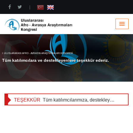
|
TEŞEKKÜR
Tüm katılımcılarımıza, destekleyen kuruluşlara teşekkür ederiz. Nisan 2017'de Malaga'da görüşmek dileğiyle.