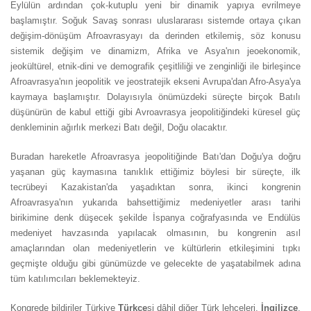
Eylülün ardından çok-kutuplu yeni bir dinamik yapıya evrilmeye
başlamıştır. Soğuk Savaş sonrası uluslararası sistemde ortaya çıkan
değişim-dönüşüm Afroavrasyayı da derinden etkilemiş, söz konusu
sistemik değişim ve dinamizm, Afrika ve Asya'nın jeoekonomik,
jeokültürel, etnik-dini ve demografik çeşitliliği ve zenginliği ile birleşince
Afroavrasya'nın jeopolitik ve jeostratejik ekseni Avrupa'dan Afro-Asya'ya
kaymaya başlamıştır. Dolayısıyla önümüzdeki süreçte birçok Batılı
düşünürün de kabul ettiği gibi Avroavrasya jeopolitiğindeki küresel güç
denkleminin ağırlık merkezi Batı değil, Doğu olacaktır.
Buradan hareketle Afroavrasya jeopolitiğinde Batı'dan Doğu'ya doğru
yaşanan güç kaymasına tanıklık ettiğimiz böylesi bir süreçte, ilk
tecrübeyi Kazakistan'da yaşadıktan sonra, ikinci kongrenin
Afroavrasya'nın yukarıda bahsettiğimiz medeniyetler arası tarihi
birikimine denk düşecek şekilde İspanya coğrafyasında ve Endülüs
medeniyet havzasında yapılacak olmasının, bu kongrenin asıl
amaçlarından olan medeniyetlerin ve kültürlerin etkileşimini tıpkı
geçmişte olduğu gibi günümüzde ve gelecekte de yaşatabilmek adına
tüm katılımcıları beklemekteyiz.
Kongrede bildiriler Türkiye
Türkçe
si dâhil diğer Türk lehçeleri,
İngilizce
,