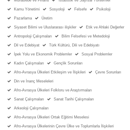
Muhasebe ve Finans
İstatistik ve Sayısal Yöntemler
Kamu Yönetimi
Sosyoloji
Felsefe
Psikoloji
Pazarlama
Üretim
Siyaset Bilimi ve Uluslararası ilişkiler
Etik ve Ahlaki Değerler
Antropoloji Çalışmaları
Bilim Felsefesi ve Metedoloji
Dil ve Edebiyat
Türk Kültürü, Dili ve Edebiyatı
İpek Yolu ve Ekonomik Problemler
Sosyal Problemler
Kadın Çalışmaları
Gençlik Sorunları
Afro-Avrasya Ülkeleri Etkileşim ve İlişkileri
Çevre Sorunları
Din ve İnanç Meseleleri
Afro-Avrasya Ülkeleri Folkloru ve Araştırmaları
Sanat Çalışmaları
Sanat Tarihi Çalışmaları
Arkeoloji Çalışmaları
Afro-Avrasya Ülkeleri Ortak Eğitimi Meselesi
Afro-Avrasya Ülkelerinin Çevre Ülke ve Toplumlarla İlişkileri