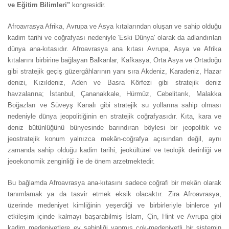
ve Eğitim Bilimleri"
kongresidir.
Afroavrasya Afrika, Avrupa ve Asya kıtalarından oluşan ve sahip olduğu
kadim tarihi ve coğrafyası nedeniyle 'Eski Dünya' olarak da adlandırılan
dünya ana-kıtasıdır. Afroavrasya ana kıtası Avrupa, Asya ve Afrika
kıtalarını birbirine bağlayan Balkanlar, Kafkasya, Orta Asya ve Ortadoğu
gibi stratejik geçiş güzergâhlarının yanı sıra Akdeniz, Karadeniz, Hazar
denizi, Kızıldeniz, Aden ve Basra Körfezi gibi stratejik deniz
havzalarına; İstanbul, Çananakkale, Hürmüz, Cebelitarık, Malakka
Boğazları ve Süveyş Kanalı gibi stratejik su yollarına sahip olması
nedeniyle dünya jeopolitiğinin en stratejik coğrafyasıdır. Kıta, kara ve
deniz bütünlüğünü bünyesinde barındıran böylesi bir jeopolitik ve
jeostratejik konum yalnızca mekân-coğrafya açısından değil, aynı
zamanda sahip olduğu kadim tarihi, jeokültürel ve teolojik derinliği ve
jeoekonomik zenginliği ile de önem arzetmektedir.
Bu bağlamda Afroavrasya ana-kıtasını sadece coğrafi bir mekân olarak
tanımlamak ya da tasvir etmek eksik olacaktır. Zira Afroavrasya,
üzerinde medeniyet kimliğinin yeşerdiği ve birbirleriyle binlerce yıl
etkileşim içinde kalmayı başarabilmiş İslam, Çin, Hint ve Avrupa gibi
kadim medeniyetlere ev sahipliği yapmış çok-medeniyetli bir sistemin