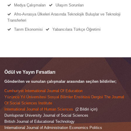
Medya Çalışmaları
Ulaşım Sorunları
Afro-Avrasya Ülkeleri Arasında Teknolojik Buluşlar ve Teknoloji
Transferleri
Tarım Ekonomisi
Yabancılara Türkçe Öğretimi
Ödül ve Yayın Fırsatları
Gönderilen ve sunulan çalışmalar arasından seçilen bildiriler;
Cumhuriyet International Journal Of Education
Yüzüncü Yıl Üniversitesi Sosyal Bilimler Enstitüsü Dergisi The Journal
Of Social Sciences Institute
International Journal of Human Sciences
(2 Bildiri için)
Dumlupınar University Journal of Social Sciences
British Journal of Educational Technology
International Journal of Administration Economics Politics