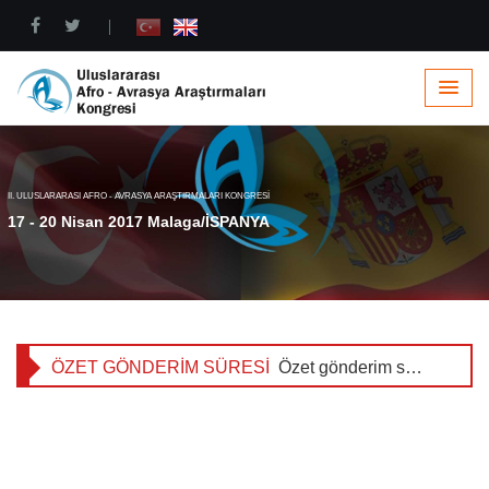
|
KONGRE BİLDİRİ KİTABI (ÖZET)
II. Uluslararası Afro - Avrasya Araştırmaları Kongresi (Malaga/SPAIN) Bildiri Kitabı (Özet) için tıklayınız.
ÖZET GÖNDERİM SÜRESİ
Özet gönderim süresi 25 Mart 2017 23:59'a kadar uzatılmıştır.