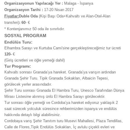
Organizasyonun Yapılacağı Yer :
Malaga - İspanya
Organizasyon Tarihi
:
17-20 Nisan 2017
Fiyatlar:
Duble Oda
(Kişi Başı Oda+Kahvaltı ve Alan-Otel-Alan
transferi)
: 60
- €
* Kontenjanımız 50 oda ile sınırlıdır.
SOSYAL PROGRAM
Endülüs Turu:
Elhambra Sarayı ve Kurtuba Cami'sine gerçekleştireceğimiz tur ücreti
120-
€
(Giriş ücretleri ve öğle yemeği dahil)
Tur Programı:
Kahvaltı sonrası Granada’ya hareket. Granada’ya varışın ardından
Granada Şehir Turu. Tipik Granada Sokakları, Albaicin Tepesi,
görülecek yerler arasındadır.
Şehir Turu sonrası Granada El Hambra Turu, Unesco Tarafından Dünya
Mirası Listesine alınmış ünlü El Hambra Sarayı görülecektir.
Tur sonrası öğle yemeği ve Cordoba’ya hareket ediyoruz yaklaşık 2
saat sürecek yolculuk süresince rehberimizden ispanya ve endülüs
hakkında detaylı bilgi alabilirsiniz.
Cordobaya varış Şehir Tanıtım turu Musevi Mahallesi, Plaza Tendillas,
Calle de Flores,Tipik Endülüs Sokakları, İç avlulu çiçekli evleri ve