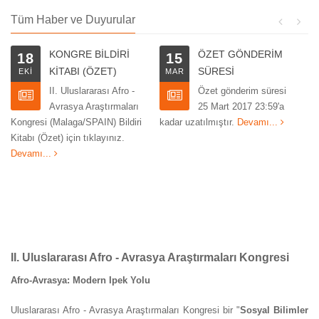
Tüm Haber ve Duyurular
KONGRE BİLDİRİ
ÖZET GÖNDERİM
18
15
KİTABI (ÖZET)
SÜRESİ
EKİ
MAR
II. Uluslararası Afro -
Özet gönderim süresi
Avrasya Araştırmaları
25 Mart 2017 23:59'a
Kongresi (Malaga/SPAIN) Bildiri
kadar uzatılmıştır.
Devamı...
ka
Kitabı (Özet) için tıklayınız.
gö
Devamı...
ya
si
II. Uluslararası Afro - Avrasya Araştırmaları Kongresi
Afro-Avrasya: Modern Ipek Yolu
Uluslararası Afro - Avrasya Araştırmaları Kongresi bir "
Sosyal Bilimler