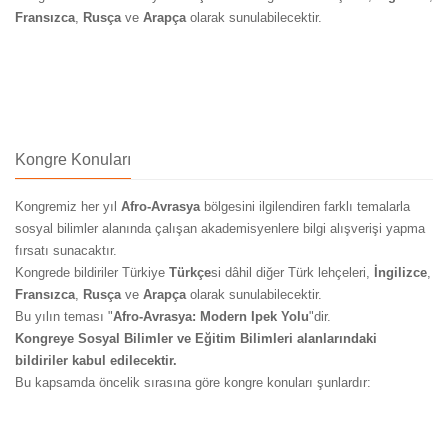
Fransızca
,
Rusça
ve
Arapça
olarak sunulabilecektir.
Kongre Konuları
Kongremiz her yıl
Afro-Avrasya
bölgesini ilgilendiren farklı temalarla
sosyal bilimler alanında çalışan akademisyenlere bilgi alışverişi yapma
fırsatı sunacaktır.
Kongrede bildiriler Türkiye
Türkçe
si dâhil diğer Türk lehçeleri,
İngilizce
,
Fransızca
,
Rusça
ve
Arapça
olarak sunulabilecektir.
Bu yılın teması "
Afro-Avrasya: Modern Ipek Yolu
"dir.
Kongreye Sosyal Bilimler ve Eğitim Bilimleri alanlarındaki
bildiriler kabul edilecektir.
Bu kapsamda öncelik sırasına göre kongre konuları şunlardır: