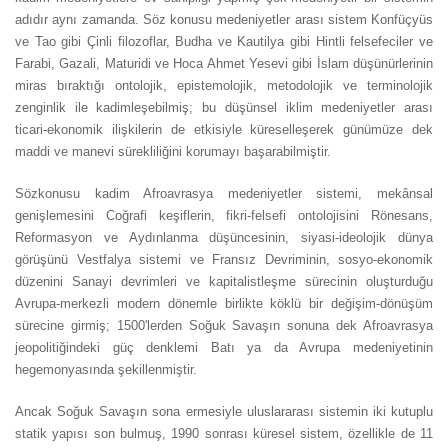
adıdır aynı zamanda. Söz konusu medeniyetler arası sistem Konfüçyüs
ve Tao gibi Çinli filozoflar, Budha ve Kautilya gibi Hintli felsefeciler ve
Farabi, Gazali, Maturidi ve Hoca Ahmet Yesevi gibi İslam düşünürlerinin
miras bıraktığı ontolojik, epistemolojik, metodolojik ve terminolojik
zenginlik ile kadimleşebilmiş; bu düşünsel iklim medeniyetler arası
ticari-ekonomik ilişkilerin de etkisiyle küreselleşerek günümüze dek
maddi ve manevi sürekliliğini korumayı başarabilmiştir.
Sözkonusu kadim Afroavrasya medeniyetler sistemi, mekânsal
genişlemesini Coğrafi keşiflerin, fikri-felsefi ontolojisini Rönesans,
Reformasyon ve Aydınlanma düşüncesinin, siyasi-ideolojik dünya
görüşünü Vestfalya sistemi ve Fransız Devriminin, sosyo-ekonomik
düzenini Sanayi devrimleri ve kapitalistleşme sürecinin oluşturduğu
Avrupa-merkezli modern dönemle birlikte köklü bir değişim-dönüşüm
sürecine girmiş; 1500'lerden Soğuk Savaşın sonuna dek Afroavrasya
jeopolitiğindeki güç denklemi Batı ya da Avrupa medeniyetinin
hegemonyasında şekillenmiştir.
Ancak Soğuk Savaşın sona ermesiyle uluslararası sistemin iki kutuplu
statik yapısı son bulmuş, 1990 sonrası küresel sistem, özellikle de 11